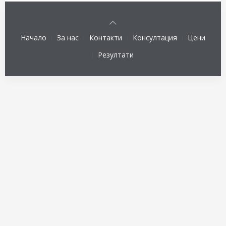
Изпращане на е-мейл
Начало
За нас
Контакти
Консултация
Цени
*
Задължително поле
Резултати
Име
*
Е-мейл
*
Тема
*
Съобщение
*