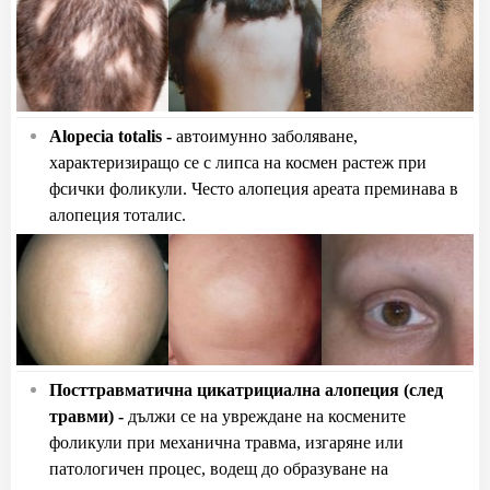
Alopecia totalis -
а
втоимунно заболяване,
характеризиращо се с липса на космен растеж при
фсички фоликули. Често алопеция ареата преминава в
алопеция тоталис.
Посттравматична цикатрициална алопеция (след
травми) -
д
ължи се на увреждане на космените
фоликули при механична травма, изгаряне или
патологичен процес, водещ до образуване на