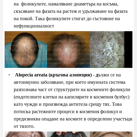
на
фоликулите, намаляване диаметъра на косъма,
скъсяване на фазата на растеж и удължаване на фазата
на покой. Така фоликулите стигат до състояние на
нефункционалност
Alopecia areata
(кръгова алопеция) -
д
ължи се на
автоимунно заболяване, при което имунната система
разпознава част от структурите на космените фоликули
(ендотелните клетки на капилярите в космения булбус)
като чужди и произвежда антитела срещу тях. Това
потиска растежните процеси в космения фоликул и
предизвиква опадане на космите в определени участъци
от тялото.