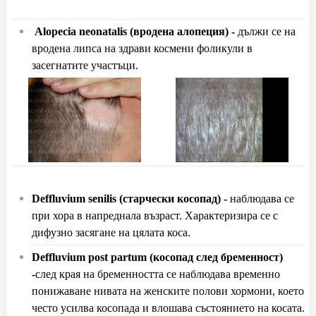
Alopecia neonatalis
(вродена алопеция) -
д
ължи се на
вродена липса на здрави космени фоликули в
засегнатите участъци.
Deffluvium
senilis (
старчески косопад) -
наблюдава се
при хора в напреднала възраст. Характеризира се с
дифузно засягане на цялата коса.
Deffluvium post partum (
косопад след бременност)
-
след края на бременността се наблюдава временно
понижаване нивата на женските полови хормони, което
често усилва косопада и влошава състоянието на косата.