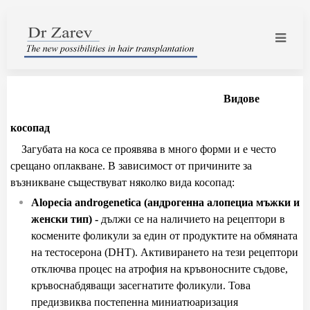
Видове
косопад
Загубата на коса се проявява в много форми и е често
срещано оплакване. В зависимост от причините за
възникване
съществуват няколко вида косопад:
Alopecia androgenetica
(андрогенна алопециа мъжки и
женски тип) -
д
ължи се на наличието на рецептори в
космените фоликули за един от продуктите на обмяната
на тестосерона (DHT). Активирането на тези рецептори
отключва процес на атрофия на кръвоносните съдове,
кръвоснабдяващи засегнатите фоликули. Това
предизвиква постепенна миниатюаризация