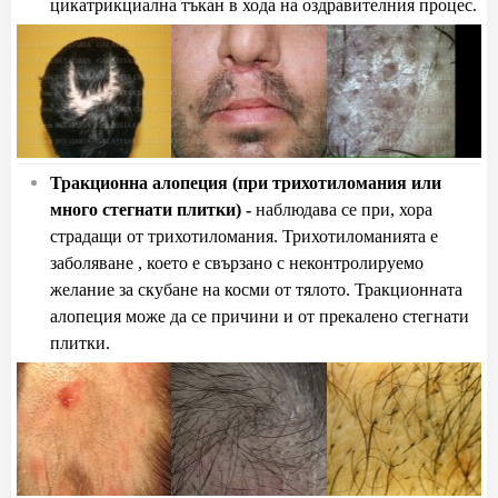
цикатрикциална тъкан в хода на оздравителния процес.
Тракционна алопеция (при трихотиломания или
много стегнати плитки) -
н
аблюдава се при, хора
страдащи от трихотиломания. Трихотиломанията е
заболяване , което е свързано с неконтролируемо
желание за скубане на косми от тялото. Тракционната
алопеция може да се причини и от прекалено стегнати
плитки.