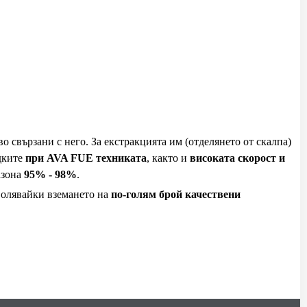
о свързани с него. За екстракцията им (отделянето от скалпа)
дките
при AVA FUE техниката
, както и
високата скорост и
азона
95% - 98%
.
волявайки вземането на
по-голям брой качествени