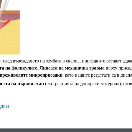
),
след въвеждането на замбата в скалпа, присадките остават здрав
ета на фоликулите
.
Липсата на механична травма
върху приса
 преживелите микроприсадки
, като нашите резултати са в диап
стта на първия етап
(екстракцията на донорски материал), поз
АДКИ