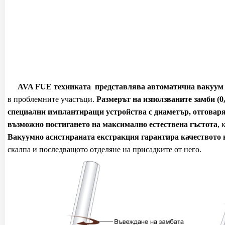
AVA FUE техниката
представлява автоматична вакуум 
в проблемните участъци.
Размерът на използваните замби (0,5
специални имплантиращи устройства с диаметър, отговар
възможно постигането на максимално естествена гъстота
, 
Вакуумно асистираната екстракция гарантира качеството
скалпа и последващото отделяне на присадките от него.