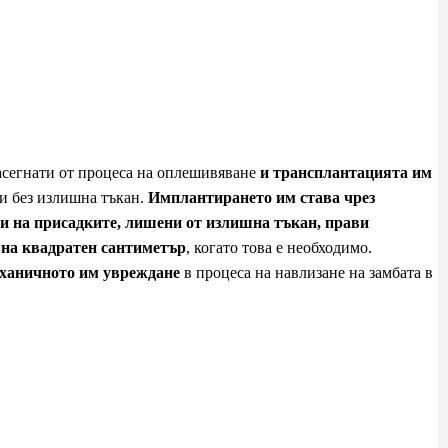
асегнати от процеса на оплешивяване
и трансплантацията им
и без излишна тъкан.
Имплантирането им става чрез
и на присадките, лишени от излишна тъкан, прави
а на квадратен сантиметър
, когато това е необходимо.
еханичното им увреждане
в процеса на навлизане на замбата в