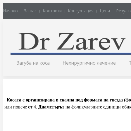
Начало
За нас
Контакти
Консултация
Цени
Резулт
Загуба на коса
Нехирургично лечение
Косата е организирана в скалпа под формата на гнезда (
или повече от 4.
Диаметърът
на фоликуларните единици обик