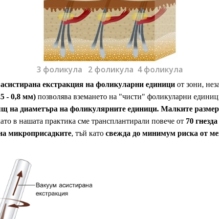
3 фоликула 2 фоликула 4 фоликула
асистирана екстракция на фоликуларни единици
от зони, нез
 - 0,8 мм)
позволява вземането на "чисти" фоликуларни единиц
ящ на диаметъра на фоликулярните единици.
Малките размер
като в нашата практика сме трансплантирали повече от
70 гнезд
 на микроприсадките
, тъй като
свежда до минимум риска от м