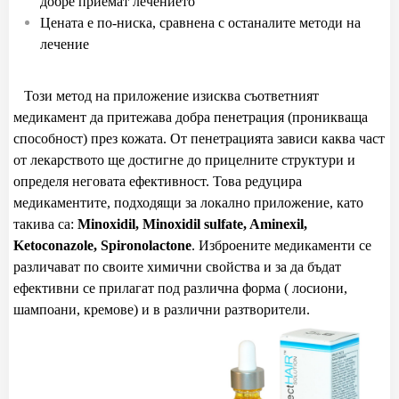
добре приемат лечението
Цената е по-ниска, сравнена с останалите методи на
лечение
Този метод на приложение изисква съответният
медикамент да притежава добра пенетрация (проникваща
способност) през кожата. От пенетрацията зависи каква част
от лекарството ще достигне до прицелните структури и
определя неговата ефективност. Това редуцира
медикаментите, подходящи за локално приложение, като
такива са:
Minoxidil, Minoxidil sulfate, Aminexil,
Ketoconazole, Spironolactone
. Изброените медикаменти се
различават по своите химични свойства и за да бъдат
ефективни се прилагат под различна форма ( лосиони,
шампоани, кремове) и в различни разтворители.