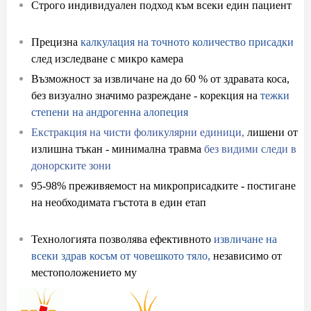
Строго индивидуален подход към всеки един пациент
при присаждане на коса
Прецизна
калкулация на точното количество присадки
след изследване с микро камера
Възможност за извличане на до 60 % от здравата коса,
без визуално значимо разреждане - корекция на
тежки
степени на андрогенна алопеция
Екстракция на чисти фоликулярни единици,
лишени от
излишна тъкан - минимална травма
без видими следи в
донорските зони
95-98% преживяемост на микроприсадките - постигане
на необходимата гъстота в един етап
с присаждане на
коса
Технологията позволява ефективното
извличане на
всеки здрав косъм от човешкото тяло,
независимо от
местоположението му