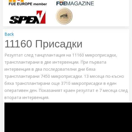
Back
11160 Присадки
Резултат след танцплантация на 11160 микроприсадки,
трансплантирани в две интервенции. При първата
интервенция в два последователни дни бяха
трансплантирани 7450 микроприсадки. 13 месеца по-късно
бяха трансплантирани още 3710 микроприсадки в един
оперативен ден. Показаният краен резултат е 7 месеца след
втората интервенция.