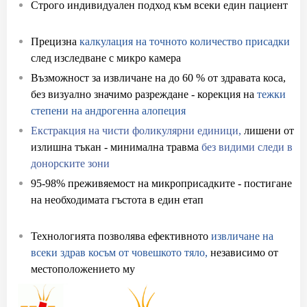
Строго индивидуален подход към всеки един пациент
при присаждане на коса
Прецизна
калкулация на точното количество присадки
след изследване с микро камера
Възможност за извличане на до 60 % от здравата коса,
без визуално значимо разреждане - корекция на
тежки
степени на андрогенна алопеция
Екстракция на чисти фоликулярни единици,
лишени от
излишна тъкан - минимална травма
без видими следи в
донорските зони
95-98% преживяемост на микроприсадките - постигане
на необходимата гъстота в един етап
с присаждане на
коса
Технологията позволява ефективното
извличане на
всеки здрав косъм от човешкото тяло,
независимо от
местоположението му