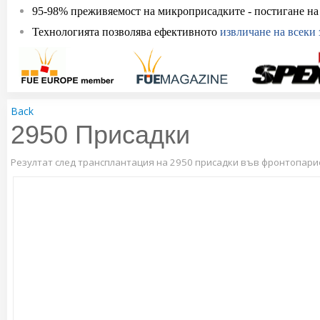
95-98% преживяемост на микроприсадките - постигане на 
Технологията позволява ефективното
извличане на всеки 
Back
2950 Присадки
Резултат след трансплантация на 2950 присадки във фронтопарие