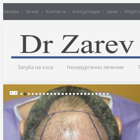
Начало
За нас
Контакти
Консултация
Цени
Резулт
Загуба на коса
Нехирургично лечение