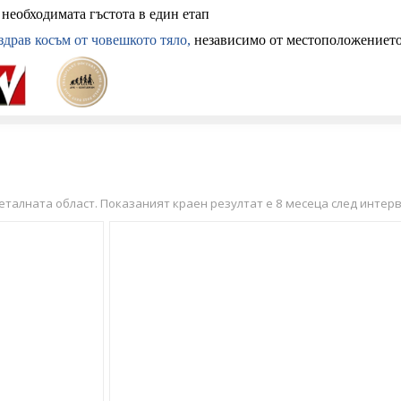
необходимата гъстота в един етап
с присаждане на коса
здрав косъм от човешкото тяло,
независимо от местоположениет
талната област. Показаният краен резултат е 8 месеца след интер