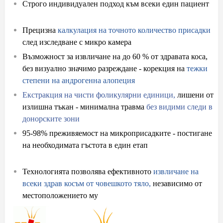
Строго индивидуален подход към всеки един пациент
при присаждане на коса
Прецизна
калкулация на точното количество присадки
след изследване с микро камера
Възможност за извличане на до 60 % от здравата коса,
без визуално значимо разреждане - корекция на
тежки
степени на андрогенна алопеция
Екстракция на чисти фоликулярни единици,
лишени от
излишна тъкан - минимална травма
без видими следи в
донорските зони
95-98% преживяемост на микроприсадките - постигане
на необходимата гъстота в един етап
с присаждане на
коса
Технологията позволява ефективното
извличане на
всеки здрав косъм от човешкото тяло,
независимо от
местоположението му