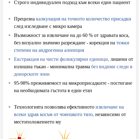
Строго индивидуален подход към всеки един пациент
при присаждане на коса
Прецизна
калкулация на точното количество присадки
след изследване с микро камера
Възможност за извличане на до 60 % от здравата коса,
без визуално значимо разреждане - корекция на
тежки
степени на андрогенна алопеция
Екстракция на чисти фоликулярни единици,
лишени от
излишна тъкан - минимална травма
без видими следи в
донорските зони
95-98% преживяемост на микроприсадките - постигане
на необходимата гъстота в един етап
с присаждане на
коса
Технологията позволява ефективното
извличане на
всеки здрав косъм от човешкото тяло,
независимо от
местоположението му